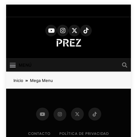
PREZ
Medio Digital De Actualidad
Cultural
MAGAZINE
MENÚ
Inicio
Mega Menu
CONTACTO
POLÍTICA DE PRIVACIDAD