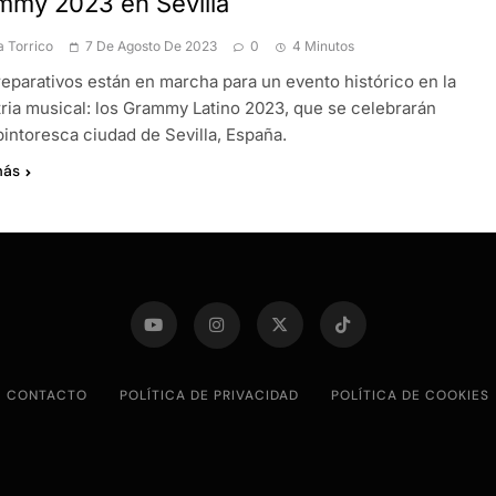
mmy 2023 en Sevilla
a Torrico
7 De Agosto De 2023
0
4 Minutos
reparativos están en marcha para un evento histórico en la
tria musical: los Grammy Latino 2023, que se celebrarán
pintoresca ciudad de Sevilla, España.
más
CONTACTO
POLÍTICA DE PRIVACIDAD
POLÍTICA DE COOKIES