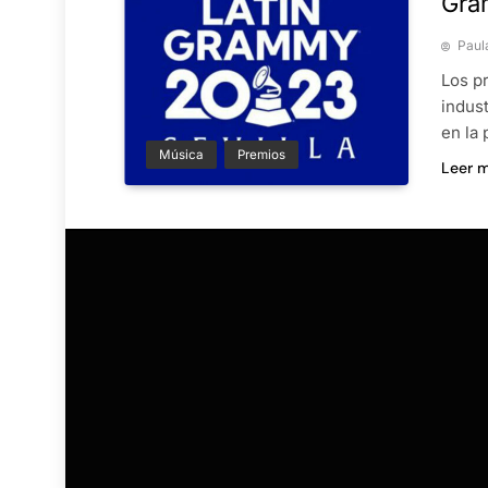
Gra
Paul
Los p
indus
en la 
Música
Premios
Leer 