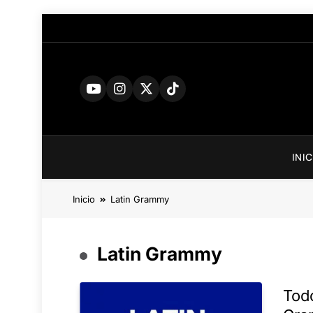
Saltar
al
contenido
INI
Inicio
Latin Grammy
Latin Grammy
Todo