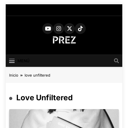
Saltar
al
contenido
PREZ
Medio Digital De Actualidad
Cultural
MAGAZINE
MENÚ
Inicio
love unfiltered
Love Unfiltered