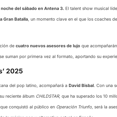
a noche del sábado en Antena 3.
El talent show musical líd
a Gran Batalla
, un momento clave en el que los coaches de
ación de
cuatro nuevos asesores de lujo
que acompañarán a
se suman por primera vez al formato, aportando su experienci
s’ 2025
icana del pop latino, acompañará a
David Bisbal
. Con una só
y su reciente álbum
CHILDSTAR
, que ha superado los 10 mil
a que conquistó al público en
Operación Triunfo
, será la as