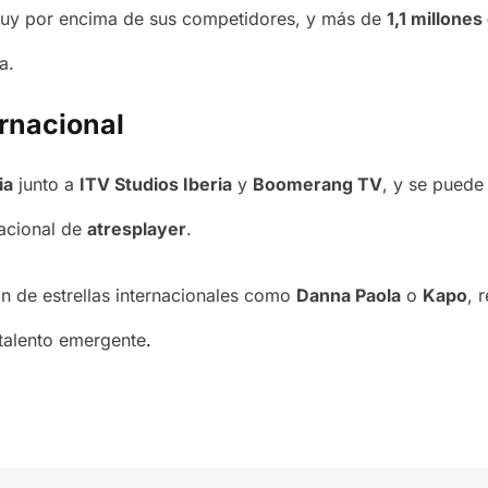
muy por encima de sus competidores, y más de
1,1 millone
a.
rnacional
ia
junto a
ITV Studios Iberia
y
Boomerang TV
, y se puede
nacional de
atresplayer
.
ón de estrellas internacionales como
Danna Paola
o
Kapo
, 
talento emergente
.