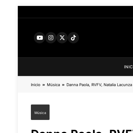
Saltar
al
contenido
INI
Inicio
Música
Danna Paola, RVFV, Natalia Lacunza
Música