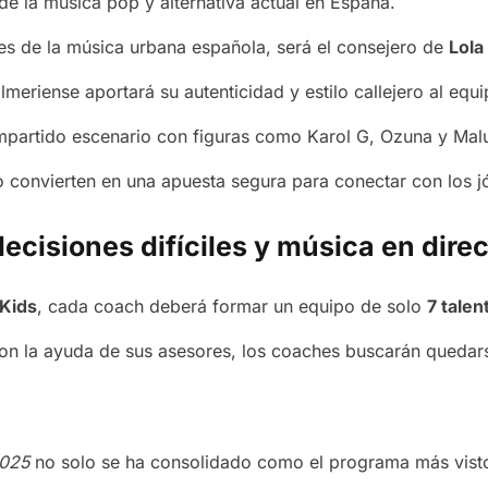
e de la música pop y alternativa actual en España.
es de la música urbana española, será el consejero de
Lola
lmeriense aportará su autenticidad y estilo callejero al equi
ompartido escenario con figuras como Karol G, Ozuna y Ma
lo convierten en una apuesta segura para conectar con los j
decisiones difíciles y música en dire
 Kids
, cada coach deberá formar un equipo de solo
7 talen
 Con la ayuda de sus asesores, los coaches buscarán queda
2025
no solo se ha consolidado como el programa más visto 