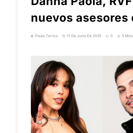
Danna Paola, RVFV
nuevos asesores 
Paula Torrico
17 De Junio De 2025
0
5 Minu