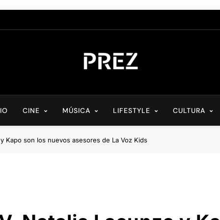
PREZ MAGAZINE
Medio Digital De Actualidad Cultural
CIO
CINE
MÚSICA
LIFESTYLE
CULTURA
 y Kapo son los nuevos asesores de La Voz Kids