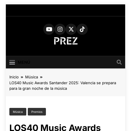
Saltar
al
contenido
PREZ
Medio Digital De Actualidad
Cultural
MAGAZINE
MENÚ
Inicio
Música
LOS40 Music Awards Santander 2025: Valencia se prepara
para la gran noche de la música
Música
Premios
LOS40 Music Awards