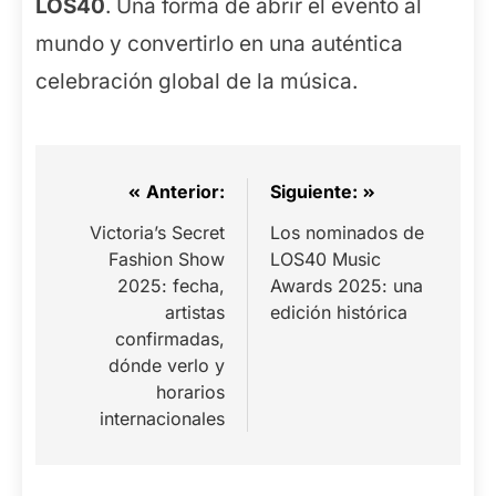
LOS40
. Una forma de abrir el evento al
mundo y convertirlo en una auténtica
celebración global de la música.
Navegación
Anterior:
Siguiente:
de
Victoria’s Secret
Los nominados de
Fashion Show
LOS40 Music
entradas
2025: fecha,
Awards 2025: una
artistas
edición histórica
confirmadas,
dónde verlo y
horarios
internacionales