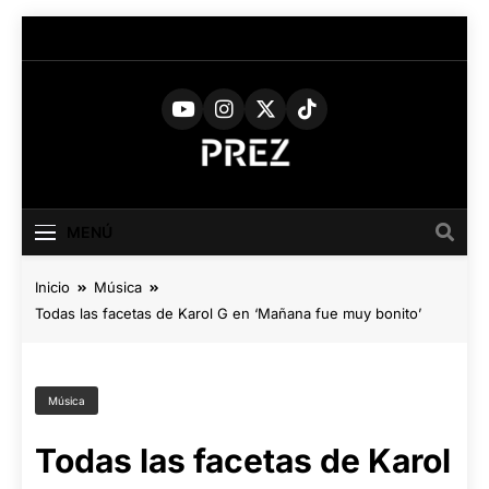
Saltar
al
contenido
PREZ
Medio Digital De Actualidad
Cultural
MAGAZINE
MENÚ
Inicio
Música
Todas las facetas de Karol G en ‘Mañana fue muy bonito’
Música
Todas las facetas de Karol