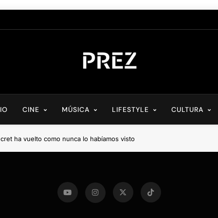
PREZ MAGAZINE
Medio Digital De Actualidad Cultural
CIO
CINE
MÚSICA
LIFESTYLE
CULTURA
ecret ha vuelto como nunca lo habíamos visto