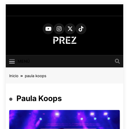
Saltar
al
contenido
PREZ
Medio Digital De Actualidad
Cultural
MAGAZINE
MENÚ
Inicio
paula koops
Paula Koops