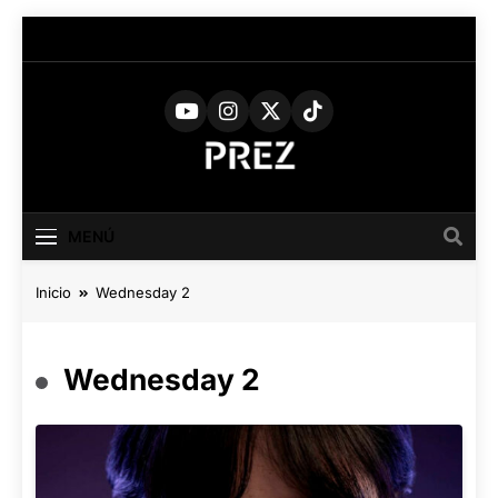
Saltar
al
contenido
PREZ
Medio Digital De Actualidad
Cultural
MAGAZINE
MENÚ
Inicio
Wednesday 2
Wednesday 2