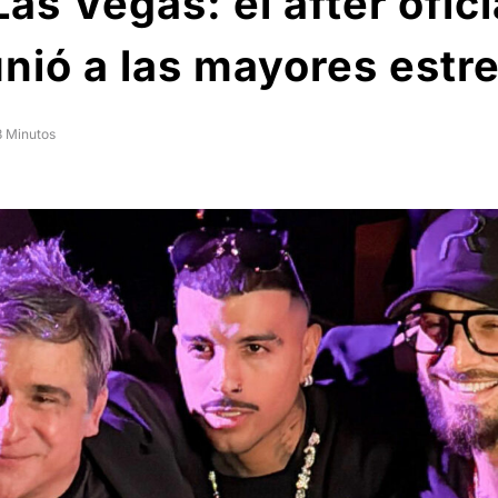
s Vegas: el after oficia
ó a las mayores estrel
3 Minutos