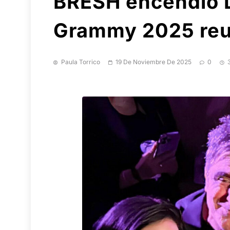
BRESH encendió La
Grammy 2025 reuni
Paula Torrico
19 De Noviembre De 2025
0