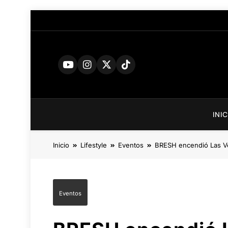
Saltar
al
contenido
INI
Inicio
Lifestyle
Eventos
BRESH encendió Las Vega
Eventos