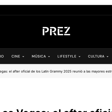
PREZ MAGAZINE
Medio Digital De Actualidad Cultural
CIO
CINE
MÚSICA
LIFESTYLE
CULTURA
s: el after oficial de los Latin Grammy 2025 reunió a las mayores estre