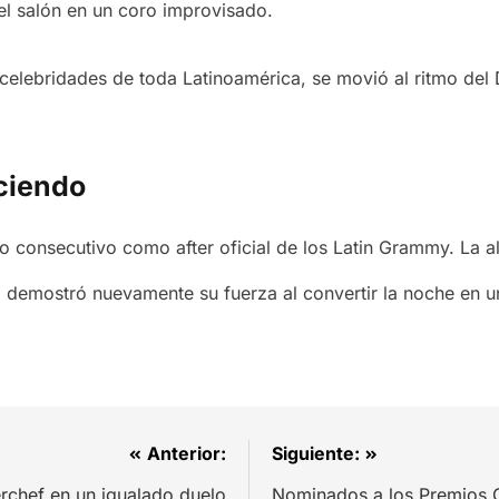
el salón en un coro improvisado.
y celebridades de toda Latinoamérica, se movió al ritmo del
eciendo
o consecutivo como after oficial de los Latin Grammy. La a
 demostró nuevamente su fuerza al convertir la noche en un
Anterior:
Siguiente:
rchef en un igualado duelo
Nominados a los Premios G