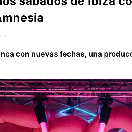
 los sábados de Ibiza 
Amnesia
nutos
blanca con nuevas fechas, una produc