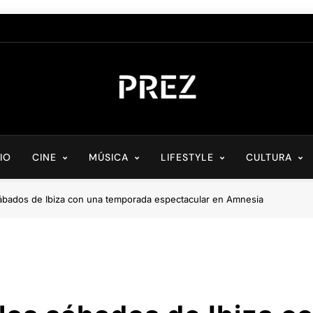
PREZ MAGAZINE
Medio Digital De Actualidad Cultural
CIO
CINE
MÚSICA
LIFESTYLE
CULTURA
sábados de Ibiza con una temporada espectacular en Amnesia