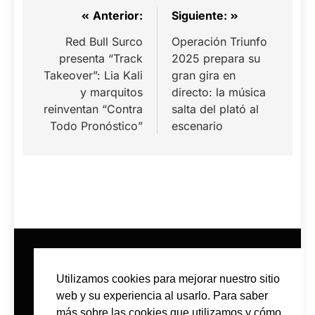
Navegación
Anterior:
Siguiente:
de
Red Bull Surco
Operación Triunfo
presenta “Track
2025 prepara su
entradas
Takeover”: Lia Kali
gran gira en
y marquitos
directo: la música
reinventan “Contra
salta del plató al
Todo Pronóstico”
escenario
Utilizamos cookies para mejorar nuestro sitio
web y su experiencia al usarlo. Para saber
más sobre las cookies que utilizamos y cómo