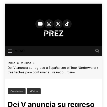
Saltar
al
contenido
PREZ
Medio Digital De Actualidad
Cultural
MAGAZINE
MENÚ
Inicio
Música
Dei V anuncia su regreso a España con el Tour ‘Underwater’:
tres fechas para confirmar su reinado urbano
Conciertos
Música
Dei V anuncia su regreso