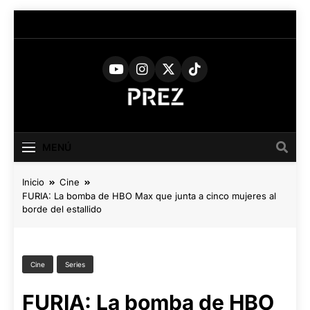
Saltar
al
contenido
PREZ
Medio Digital De Actualidad
Cultural
MAGAZINE
MENÚ
Inicio
Cine
FURIA: La bomba de HBO Max que junta a cinco mujeres al
borde del estallido
Cine
Series
FURIA: La bomba de HBO