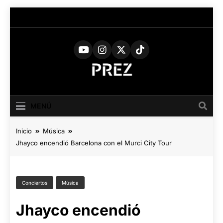
Saltar
al
contenido
PREZ
Medio Digital De Actualidad
Cultural
MAGAZINE
MENÚ
Inicio
Música
Jhayco encendió Barcelona con el Murci City Tour
Conciertos
Música
Jhayco encendió