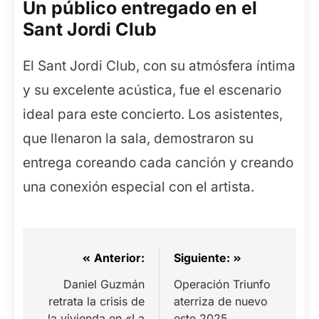
Un público entregado en el
Sant Jordi Club
El Sant Jordi Club, con su atmósfera íntima
y su excelente acústica, fue el escenario
ideal para este concierto. Los asistentes,
que llenaron la sala, demostraron su
entrega coreando cada canción y creando
una conexión especial con el artista.
Navegación
Anterior:
Siguiente:
de
Daniel Guzmán
Operación Triunfo
retrata la crisis de
aterriza de nuevo
entradas
la vivienda en «La
este 2025