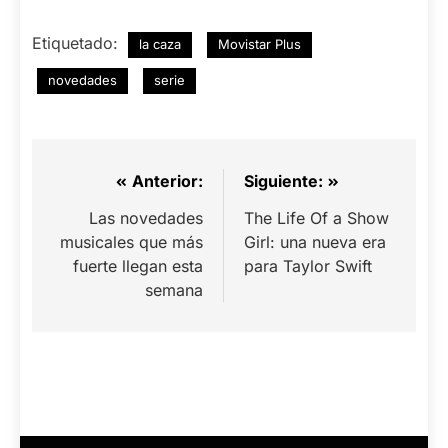
Etiquetado:
la caza
Movistar Plus
novedades
serie
Navegación
Anterior:
Siguiente:
de
Las novedades
The Life Of a Show
musicales que más
Girl: una nueva era
entradas
fuerte llegan esta
para Taylor Swift
semana