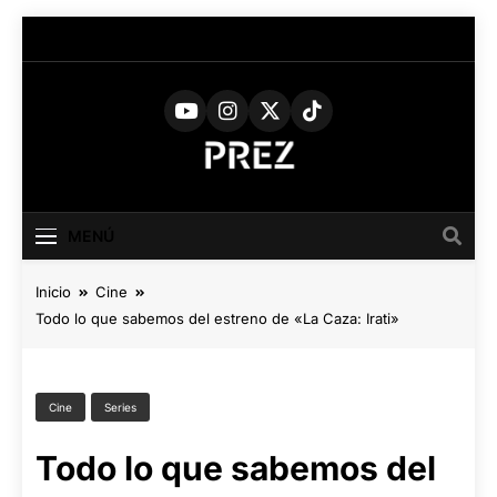
Saltar
al
contenido
PREZ
Medio Digital De Actualidad
Cultural
MAGAZINE
MENÚ
Inicio
Cine
Todo lo que sabemos del estreno de «La Caza: Irati»
Cine
Series
Todo lo que sabemos del