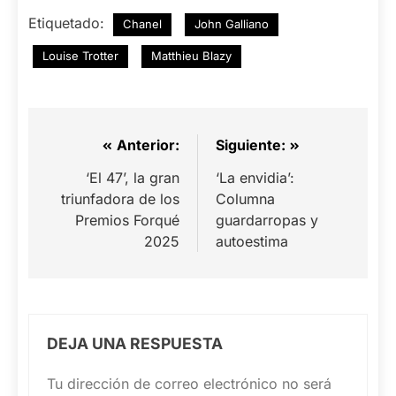
Etiquetado:
Chanel
John Galliano
Louise Trotter
Matthieu Blazy
Navegación
Anterior:
Siguiente:
de
‘El 47’, la gran
‘La envidia’:
triunfadora de los
Columna
entradas
Premios Forqué
guardarropas y
2025
autoestima
DEJA UNA RESPUESTA
Tu dirección de correo electrónico no será