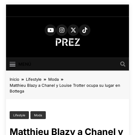
Saltar
al
contenido
PREZ
Medio Digital De Actualidad
Cultural
MAGAZINE
MENÚ
Inicio
Lifestyle
Moda
Matthieu Blazy a Chanel y Louise Trotter ocupa su lugar en
Bottega
Lifestyle
Moda
Matthieu Blazy a Chanel y