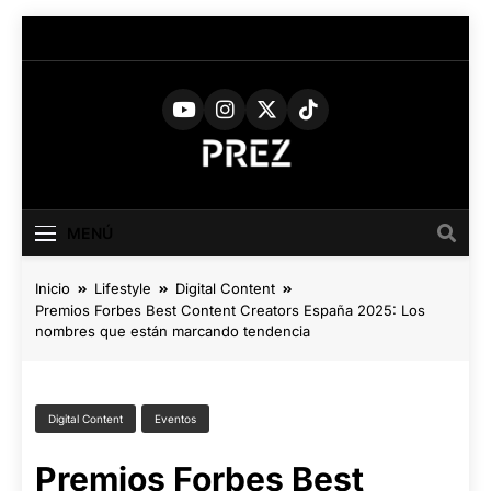
Saltar
al
contenido
PREZ
Medio Digital De Actualidad
Cultural
MAGAZINE
MENÚ
Inicio
Lifestyle
Digital Content
Premios Forbes Best Content Creators España 2025: Los
nombres que están marcando tendencia
Digital Content
Eventos
Premios Forbes Best