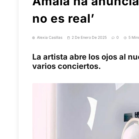
Amaia ha anunciad
no es real’
Alexia Casillas
2 De Enero De 2025
0
5 Min
La artista abre los ojos al n
varios conciertos.