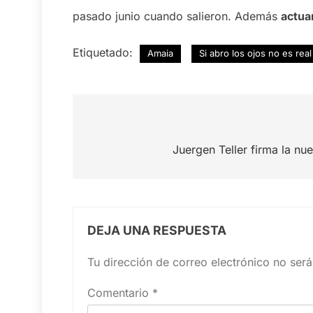
pasado junio cuando salieron. Además
actua
Etiquetado:
Amaia
Si abro los ojos no es real
Navegación
de
Juergen Teller firma la n
entradas
DEJA UNA RESPUESTA
Tu dirección de correo electrónico no será
Comentario
*