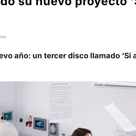
o su nuevo proyecto ‘S
utos
uevo año: un tercer disco llamado ‘Si a