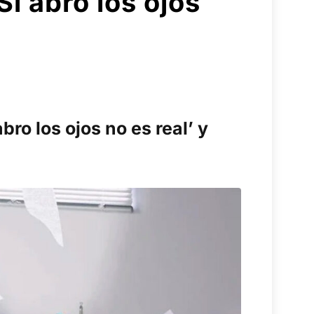
i abro los ojos
bro los ojos no es real’ y