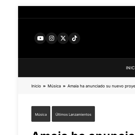
Saltar
al
contenido
INI
Inicio
Música
Amaia ha anunciado su nuevo proyect
Música
Últimos Lanzamientos