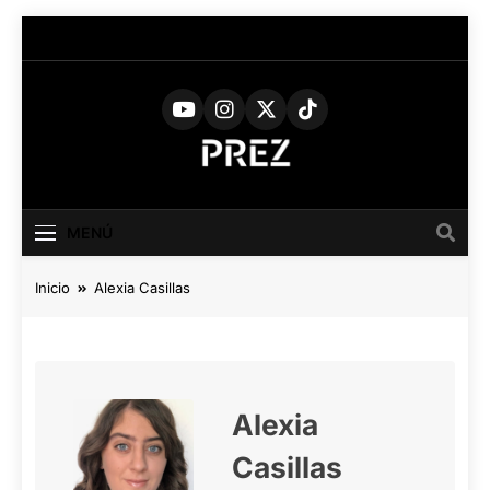
Saltar
al
contenido
PREZ
Medio Digital De Actualidad
Cultural
MAGAZINE
MENÚ
Inicio
Alexia Casillas
Alexia
Casillas