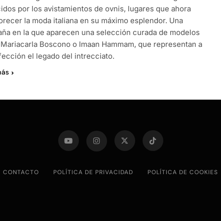
idos por los avistamientos de ovnis, lugares que ahora
lorecer la moda italiana en su máximo esplendor. Una
ña en la que aparecen una selección curada de modelos
Mariacarla Boscono o Imaan Hammam, que representan a
fección el legado del intrecciato.
más
CONTACTO
POLÍTICA DE PRIVACIDAD
POLÍTICA DE COOKIES