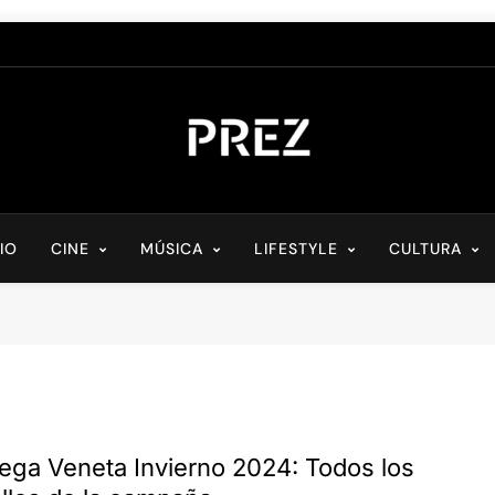
PREZ MAGAZINE
Medio Digital De Actualidad Cultural
CIO
CINE
MÚSICA
LIFESTYLE
CULTURA
tega Veneta Invierno 2024: Todos los