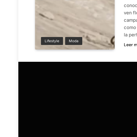
conoc
ven f
campa
como 
la per
Lifestyle
Moda
Leer 