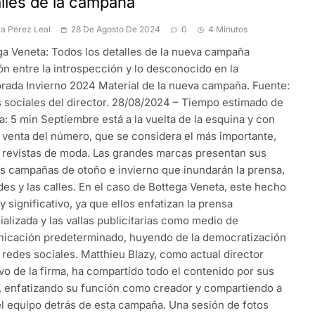
lles de la campaña
ia Pérez Leal
28 De Agosto De 2024
0
4 Minutos
ga Veneta: Todos los detalles de la nueva campaña
ón entre la introspección y lo desconocido en la
rada Invierno 2024 Material de la nueva campaña. Fuente:
 sociales del director. 28/08/2024 – Tiempo estimado de
a: 5 min Septiembre está a la vuelta de la esquina y con
la venta del número, que se considera el más importante,
s revistas de moda. Las grandes marcas presentan sus
s campañas de otoño e invierno que inundarán la prensa,
des y las calles. En el caso de Bottega Veneta, este hecho
 significativo, ya que ellos enfatizan la prensa
alizada y las vallas publicitarias como medio de
icación predeterminado, huyendo de la democratización
 redes sociales. Matthieu Blazy, como actual director
vo de la firma, ha compartido todo el contenido por sus
, enfatizando su función como creador y compartiendo a
el equipo detrás de esta campaña. Una sesión de fotos