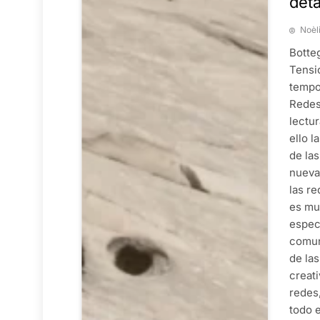
deta
Noèl
Botte
Tensi
tempo
Redes
lectur
ello 
de la
nueva
las re
es muy
especi
comun
de las
creati
redes
todo 