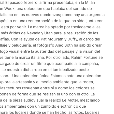
al El pasado febrero la firma presentaba, en la Milán
on Week, una colección que hablaba del sentido de
ialismo en los nuevos comienzos; como hay una urgencia
opósito en una reencarnación de lo que ha sido, junto con
 está por venir. La marca ha optado por trasladarse a las
 más áridas de Nevada y Utah para la realización de las
afías. Con la ayuda de Pat McGrath y Duffy, al cargo del
laje y peluquería, el fotógrafo Alec Soth ha sabido crear
logo visual entre la austeridad del paisaje y la visión del
ue tiene la marca italiana. Por otro lado, Rahim Fortune se
cargado de crear un filme que acompañe a la campaña,
 se muestra dicha ropa en el tan idealizado oeste
cano. Una colección única Estamos ante una colección
plora la artesanía y el medio ambiente que la rodea,
las texturas resuenan entre sí y como los colores se
ponen de forma que se realzan el uno con el otro. La
 de la pieza audiovisual la realizó Le Motel, mezclando
os ambientales con un zumbido electrónico que
ora los lugares dónde se han hecho las fotos. Lugares