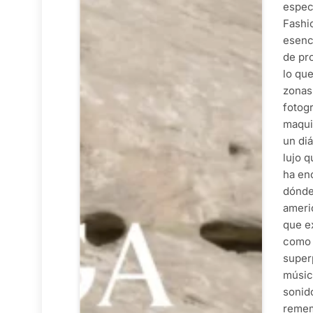
especi
Fashi
esenc
de pr
lo que
zonas
fotogr
maquil
un diá
lujo q
ha en
dónde
ameri
que ex
como 
super
música
sonid
remem