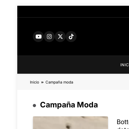
Saltar
al
contenido
INI
Inicio
Campaña moda
Campaña Moda
Bot