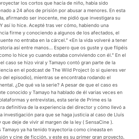
proyectar los cortos que hacía de niño, había sido
nado a 24 años de prisión por abusar a menores. En esta
da, afirmando ser inocente, me pidió que investigara su
 Y así lo hice. Acepté tras ver cómo, habiendo una
ncia firme y conociendo a algunos de los afectados, el
uente no entraba en la cárcel.” «En la vida volveré a tener
istoria así entre manos… Espero que os guste y que flipéis
 como lo hice yo cuando estaba conviviendo con él.” En el
el caso se hizo viral y Tamayo contó gran parte de la
encia en el podcast de The Wild Project (o si quieres ver
ip del episodio), mientras se encontraba rodando el
ental. ¿De qué va la serie? A pesar de que el caso es
nte conocido y Tamayo ha hablado de él varias veces en
plataformas y entrevistas, esta serie de Prime es la
a definitiva de la experiencia del director y cómo llevó a
a investigación para que se haga justicia al caso de Lluís
 que deje de vivir al margen de la ley ( SensaCine ).
s Tamayo ya ha tenido trayectoria como cineasta en
sión y cine de ficción, y este es su primer gran proyecto,