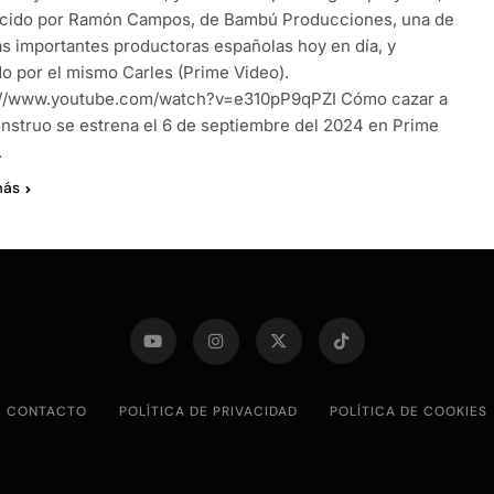
cido por Ramón Campos, de Bambú Producciones, una de
ás importantes productoras españolas hoy en día, y
do por el mismo Carles (Prime Video).
://www.youtube.com/watch?v=e310pP9qPZI Cómo cazar a
nstruo se estrena el 6 de septiembre del 2024 en Prime
.
más
CONTACTO
POLÍTICA DE PRIVACIDAD
POLÍTICA DE COOKIES