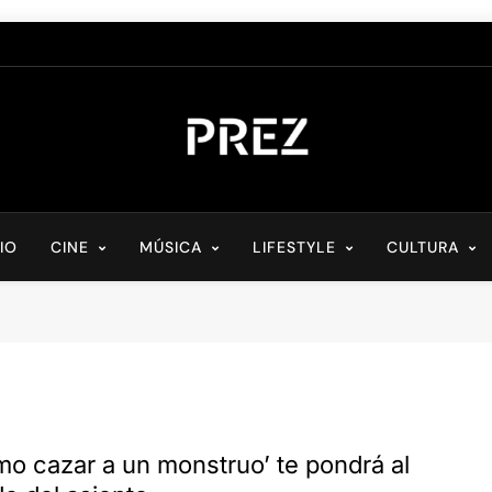
PREZ MAGAZINE
Medio Digital De Actualidad Cultural
CIO
CINE
MÚSICA
LIFESTYLE
CULTURA
o cazar a un monstruo’ te pondrá al