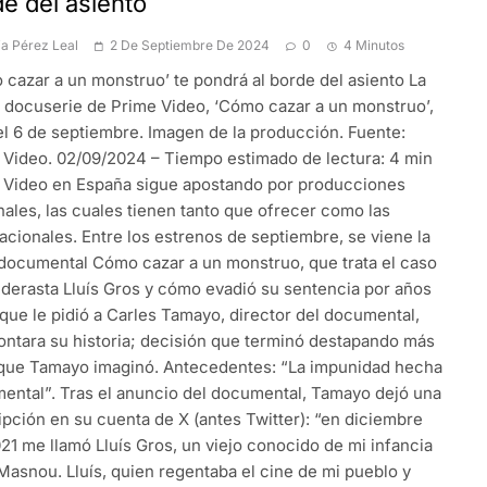
e del asiento
ia Pérez Leal
2 De Septiembre De 2024
0
4 Minutos
 cazar a un monstruo’ te pondrá al borde del asiento La
 docuserie de Prime Video, ‘Cómo cazar a un monstruo’,
 el 6 de septiembre. Imagen de la producción. Fuente:
 Video. 02/09/2024 – Tiempo estimado de lectura: 4 min
 Video en España sigue apostando por producciones
nales, las cuales tienen tanto que ofrecer como las
acionales. Entre los estrenos de septiembre, se viene la
 documental Cómo cazar a un monstruo, que trata el caso
ederasta Lluís Gros y cómo evadió su sentencia por años
 que le pidió a Carles Tamayo, director del documental,
ontara su historia; decisión que terminó destapando más
 que Tamayo imaginó. Antecedentes: “La impunidad hecha
ental”. Tras el anuncio del documental, Tamayo dejó una
ipción en su cuenta de X (antes Twitter): “en diciembre
21 me llamó Lluís Gros, un viejo conocido de mi infancia
Masnou. Lluís, quien regentaba el cine de mi pueblo y