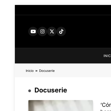
Saltar
al
contenido
INI
Inicio
Docuserie
Docuserie
‘Cóm