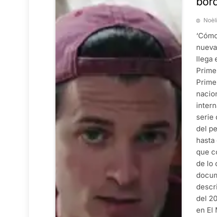
bord
Noèl
‘Cómo
nueva
llega
Prime
Prime
nacio
intern
serie
del p
hasta
que c
de lo
docum
descr
del 20
en El 