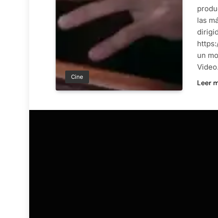
produ
las m
dirigi
https
un mo
Video
Cine
Leer 