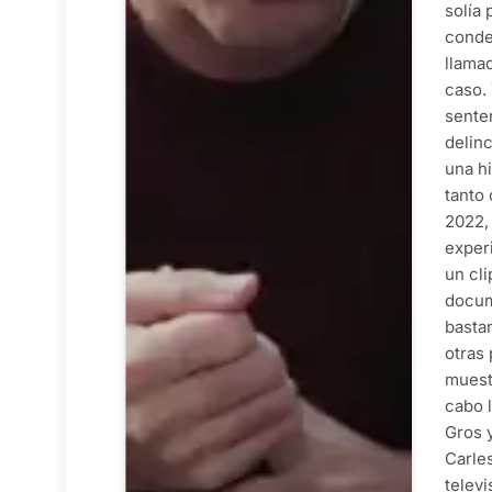
solía 
conde
llama
caso.
sente
delinc
una h
tanto
2022, 
experi
un cl
docum
basta
otras 
muestr
cabo l
Gros y
Carle
televi