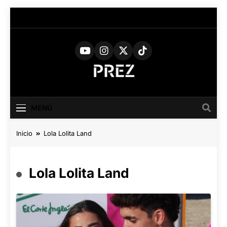
Saltar
al
contenido
PREZ
Medio Digital De Actualidad
Cultural
MAGAZINE
MENÚ
Inicio
Lola Lolita Land
Lola Lolita Land