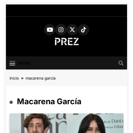
Saltar
al
contenido
PREZ
Medio Digital De Actualidad
Cultural
MAGAZINE
MENÚ
Inicio
macarena garcía
Macarena García