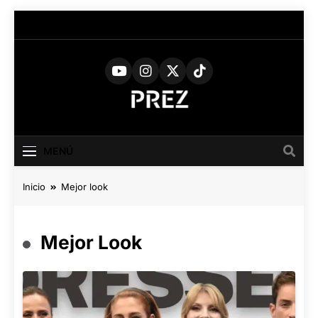
Saltar
al
contenido
PREZ
Medio Digital De Actualidad
Cultural
MAGAZINE
MENÚ
Inicio
Mejor look
Mejor Look