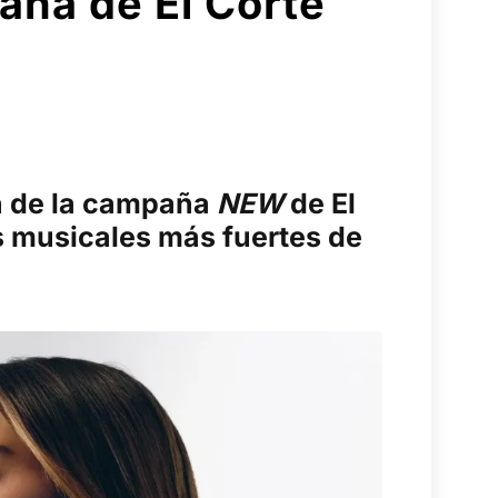
aña de El Corte
ón de la campaña
NEW
de El
s musicales más fuertes de