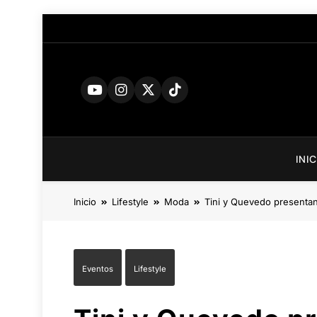
Saltar
al
contenido
INI
Inicio
Lifestyle
Moda
Tini y Quevedo presentan
Eventos
Lifestyle