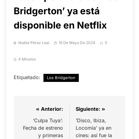
Bridgerton’ ya está
disponible en Netflix
Noèlia Pérez Leal
16 De Mayo De 2024
0
4 Minutos
Etiquetado:
Los Bridgerton
Anterior:
Siguiente:
‘Culpa Tuya’:
‘Disco, Ibiza,
Fecha de estreno
Locomía’ ya en
y primeras
cines: así fue la