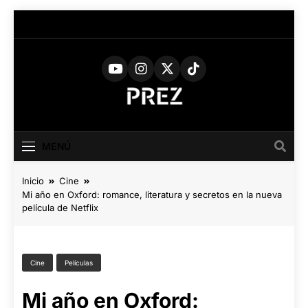
Saltar
al
contenido
PREZ
Medio Digital De Actualidad
Cultural
MAGAZINE
MENÚ
Inicio
Cine
Mi año en Oxford: romance, literatura y secretos en la nueva
película de Netflix
Cine
Películas
Mi año en Oxford: