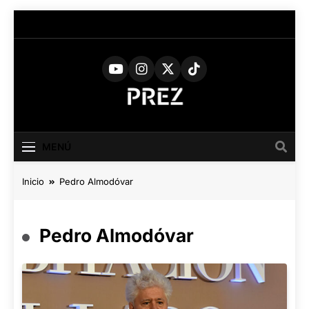
Saltar
al
contenido
PREZ
Medio Digital De Actualidad
Cultural
MAGAZINE
MENÚ
Inicio
Pedro Almodóvar
Pedro Almodóvar