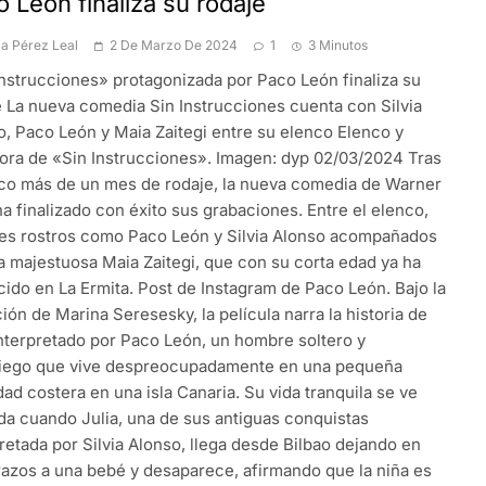
 León finaliza su rodaje
ia Pérez Leal
2 De Marzo De 2024
1
3 Minutos
Instrucciones» protagonizada por Paco León finaliza su
e La nueva comedia Sin Instrucciones cuenta con Silvia
o, Paco León y Maia Zaitegi entre su elenco Elenco y
tora de «Sin Instrucciones». Imagen: dyp 02/03/2024 Tras
co más de un mes de rodaje, la nueva comedia de Warner
a finalizado con éxito sus grabaciones. Entre el elenco,
es rostros como Paco León y Silvia Alonso acompañados
a majestuosa Maia Zaitegi, que con su corta edad ya ha
cido en La Ermita. Post de Instagram de Paco León. Bajo la
ión de Marina Seresesky, la película narra la historia de
interpretado por Paco León, un hombre soltero y
iego que vive despreocupadamente en una pequeña
dad costera en una isla Canaria. Su vida tranquila se ve
ada cuando Julia, una de sus antiguas conquistas
retada por Silvia Alonso, llega desde Bilbao dejando en
razos a una bebé y desaparece, afirmando que la niña es