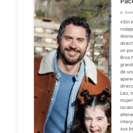
Pacó
Noèl
«Sin 
rodaj
Alons
direc
un po
Bros h
grand
de un
apare
direcc
Leo, 
mujer
locali
alter
interp
sus b