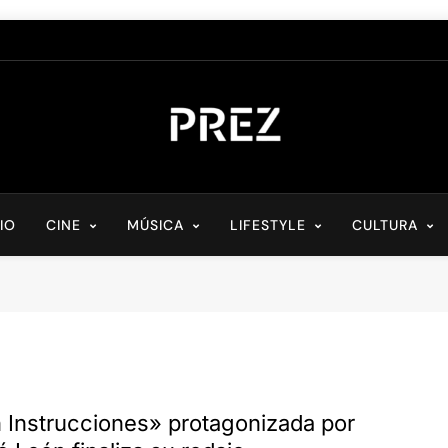
PREZ MAGAZINE
Medio Digital De Actualidad Cultural
CIO
CINE
MÚSICA
LIFESTYLE
CULTURA
n Instrucciones» protagonizada por