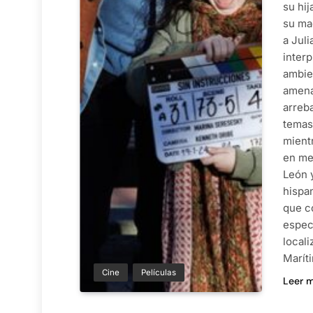
su hij
su ma
a Juli
interp
ambie
amena
arreba
temas 
mient
en me
León y
hispa
que co
espect
local
Marít
Cine
Películas
Leer 