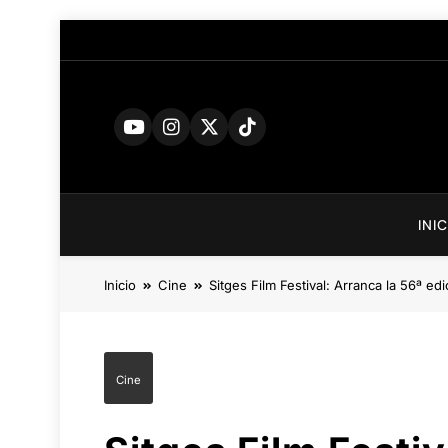
Saltar
al
contenido
INI
Inicio
Cine
Sitges Film Festival: Arranca la 56ª edi
Cine