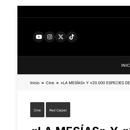
Saltar
al
contenido
INI
Inicio
Cine
«LA MESÍAS» Y «20.000 ESPECIES 
Cine
Red Carpet